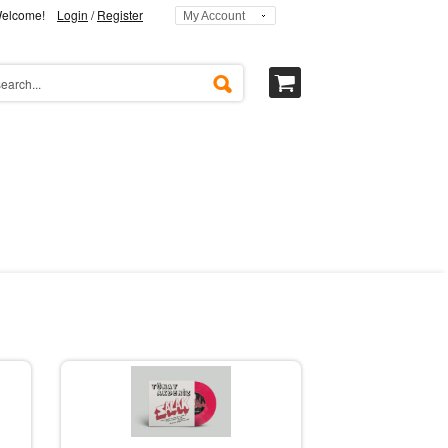
elcome!
Login
/
Register
My Account