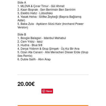
Side A
1. MLDVA & Çınar Timur - Gül Ahmet
2. Kaan Boşnak - Sen Benimsin Ben Seninim
3. Elektro Hafız - Lübodisko
4. Yasak Helva - Silifke Zeybeği (Başına Bağlamış
Astar)
5. Baba Zula - Aşıkların Sözü Kalır (Ironhand Power
Version)
Side B
1. Boogie Balagan - Istanbul Mahabul
2. Cem Yıldız - Issız
3. Hudna - Blue 9/8
4. Derya Yıldırım & Grup Şimşek - Üç Kız Bir Ana
5. Ozan Ata Canani - Alle Menschen Dieser Erde (Grup
Ses Remix)
6. Duble Salih - Atım Arap
20.00€
Save