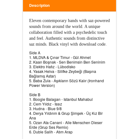
Description
Eleven contemporary bands with saz-powered 
sounds from around the world. A unique 
collaboration filled with a psychedelic touch 
and feel. Authentic sounds from distinctive 
saz minds. Black vinyl with download code. 
Side A
1. MLDVA & Çınar Timur - Gül Ahmet
2. Kaan Boşnak - Sen Benimsin Ben Seninim
3. Elektro Hafız - Lübodisko
4. Yasak Helva - Silifke Zeybeği (Başına
Bağlamış Astar)
5. Baba Zula - Aşıkların Sözü Kalır (Ironhand
Power Version)
Side B
1. Boogie Balagan - Istanbul Mahabul
2. Cem Yıldız - Issız
3. Hudna - Blue 9/8
4. Derya Yıldırım & Grup Şimşek - Üç Kız Bir
Ana
5. Ozan Ata Canani - Alle Menschen Dieser
Erde (Grup Ses Remix)
6. Duble Salih - Atım Arap