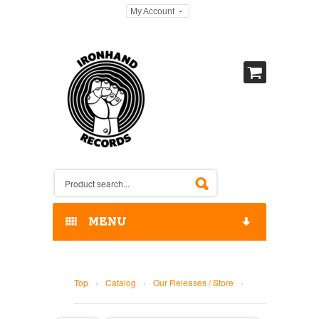
My Account
MENU
HOME
Top
›
Catalog
›
Our Releases / Store
›
OUR RELEASES / STORE